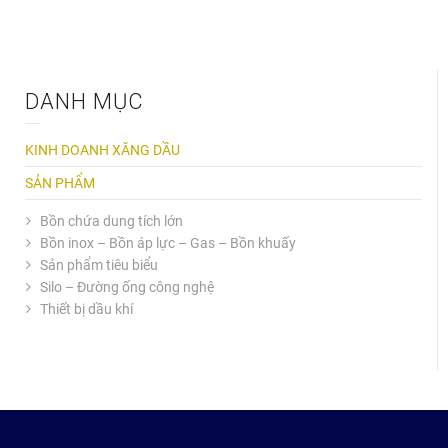
DANH MỤC
KINH DOANH XĂNG DẦU
(3)
SẢN PHẨM
(30)
Bồn chứa dung tích lớn
(8)
Bồn inox – Bồn áp lực – Gas – Bồn khuấy
(4)
Sản phẩm tiêu biểu
(7)
Silo – Đường ống công nghệ
(7)
Thiết bị dầu khí
(2)