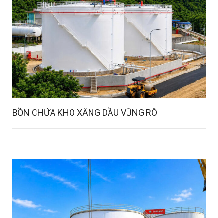
BỒN CHỨA KHO XĂNG DẦU VŨNG RÔ
Details