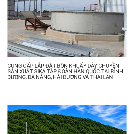
CUNG CẤP LẮP ĐẶT BỒN KHUẤY DÂY CHUYỀN
SẢN XUẤT SIKA TẬP ĐOÀN HÀN QUỐC TẠI BÌNH
DƯƠNG, ĐÀ NẴNG, HẢI DƯƠNG VÀ THÁI LAN
Details