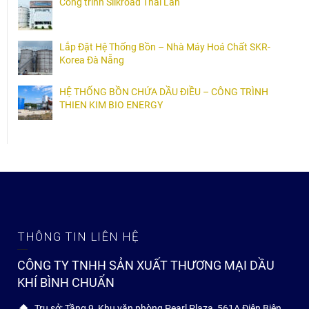
Công trình Silkroad Thái Lan
Lắp Đặt Hệ Thống Bồn – Nhà Máy Hoá Chất SKR-
Korea Đà Nẵng
HỆ THỐNG BỒN CHỨA DẦU ĐIỀU – CÔNG TRÌNH
THIEN KIM BIO ENERGY
THÔNG TIN LIÊN HỆ
CÔNG TY TNHH SẢN XUẤT THƯƠNG MẠI DẦU
KHÍ BÌNH CHUẨN
Trụ sở: Tầng 9, Khu văn phòng Pearl Plaza, 561A Điện Biên