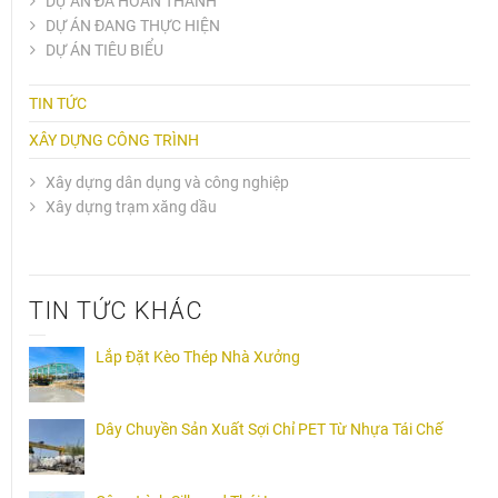
DỰ ÁN ĐÃ HOÀN THÀNH
(11)
DỰ ÁN ĐANG THỰC HIỆN
(1)
DỰ ÁN TIÊU BIỂU
(7)
TIN TỨC
(7)
XÂY DỰNG CÔNG TRÌNH
(9)
Xây dựng dân dụng và công nghiệp
(6)
Xây dựng trạm xăng dầu
(2)
TIN TỨC KHÁC
Lắp Đặt Kèo Thép Nhà Xưởng
Dây Chuyền Sản Xuất Sợi Chỉ PET Từ Nhựa Tái Chế