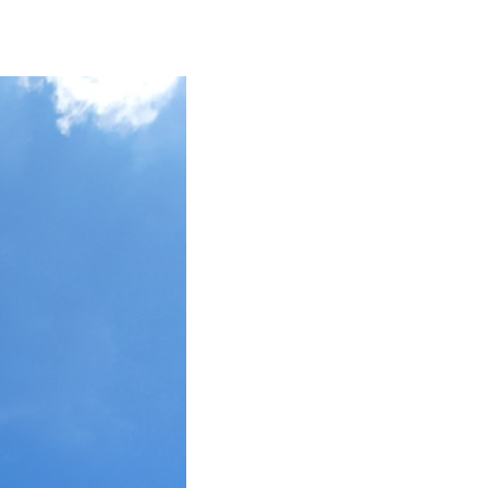
bồn Inox – Lắp đặt tuyến ống phòng cháy chữa cháy –
 bồn cho xe chuyên dùng: xe chở xăng dầu, xe trộn bê