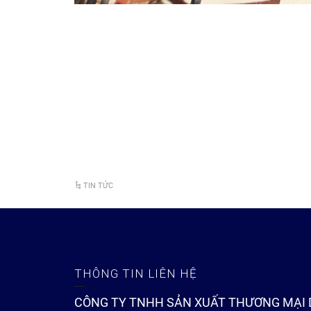
Hơn 20 năm hình thành – phát triển trong lĩnh vực sản
xăng dầu chôn ngầm cho các trạm xăng, bồn áp lực, bồn
5000 m3 đến 30.000 m3 cho các tổng kho xăng dầu, trạ
Chuyên lĩnh vực thi công, gia công các hệ thống đường
– Tư vấn, thiết kế và lắp đặt hệ thống bồn khuấy
– Sản xuất bồn Inox
– Lắp đặt tuyến ống phòng cháy chữa cháy
– Xây lắp bồn và hệ thống ống công nghiệp tại các trạ
– Sản xuất và lắp đặt kéo thép nhà xưởng
– Cung cấp và lắp đặt bồn cho xe chuyên dùng: xe chở 
– Sản xuất và lắp đặt trạm trộn Silo- bồn áp lực.
TIN TỨC
THÔNG TIN LIÊN HỆ
CÔNG TY TNHH SẢN XUẤT THƯƠNG MẠI 