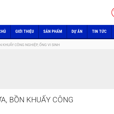
CHỦ
GIỚI THIỆU
SẢN PHẨM
DỰ ÁN
TIN TỨC
 KHUẤY CÔNG NGHIỆP, ỐNG VI SINH
A, BỒN KHUẤY CÔNG