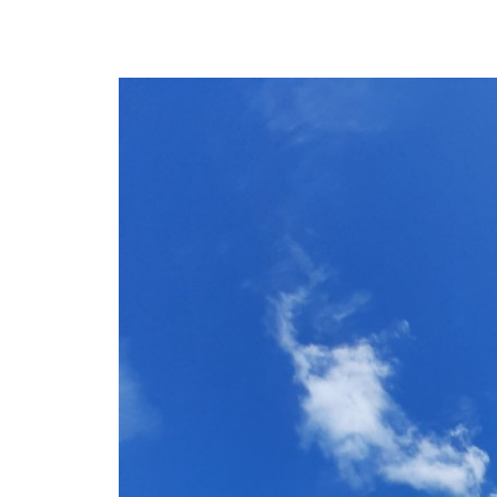
Chuyên lĩnh vực thi công, gia công các hệ thống đường
Xây lắp bồn và hệ thống ống công nghiệp tại các trạm 
tông – Sản xuất và lắp đặt trạm trộn Silo- bồn áp lực.