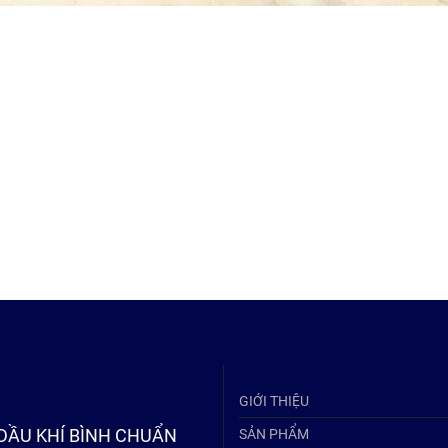
 xuất các sản phẩm cơ khí. Bình Chuẩn là đơn vị cung cấp nhiều loại bồ
 hoá chứa hóa chất, bồn dùng trong chế biến thực phẩm. Đặc biệt sản xuấ
m chiết nạp gas, Lắp đặt máy móc, thiết bị nhà xưởng, xây dựng các côn
 ống như:
m xăng dầu
xăng dầu, xe trộn bê tông
GIỚI THIỆU
DẦU KHÍ BÌNH CHUẨN
SẢN PHẨM