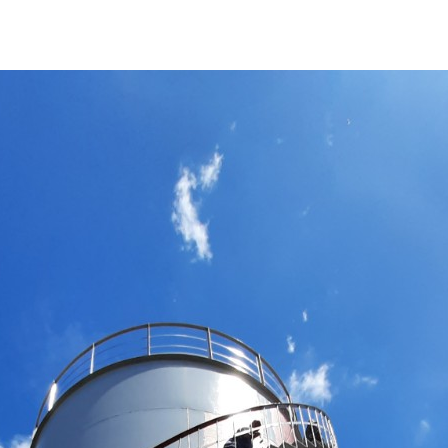
 ống như: – Tư vấn, thiết kế và lắp đặt hệ thống bồn khuấy – Sản xuất 
xăng dầu – Sản xuất và lắp đặt kéo thép nhà xưởng – Cung cấp và lắp đặt