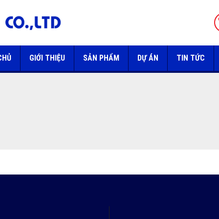
CHỦ
GIỚI THIỆU
SẢN PHẨM
DỰ ÁN
TIN TỨC